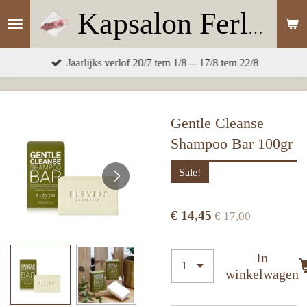
Kapsalon
Ferline
Ga
direct
naar
Jaarlijks verlof 20/7 tem 1/8 -- 17/8 tem 22/8
de
hoofdinhoud
Gentle Cleanse
Shampoo Bar 100gr
Sale!
€ 14,45
€ 17,00
In
winkelwagen