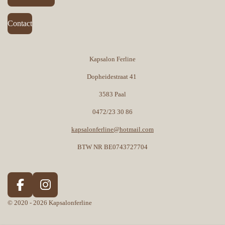
Contact
Kapsalon Ferline
Dopheidestraat 41
3583 Paal
0472/23 30 86
kapsalonferline@hotmail.com
BTW NR BE0743727704
F
I
a
n
© 2020 - 2026 Kapsalonferline
c
s