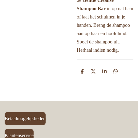
de
Gentle Cleanse
Shampoo Bar
in op nat haar
of laat het schuimen in je
handen. Breng de shampoo
aan op haar en hoofdhuid.
Spoel de shampoo uit.
Herhaal indien nodig.
D
D
S
D
e
e
h
e
l
e
a
l
e
l
r
e
n
e
n
Betaalmogelijkheden
Klantenservice