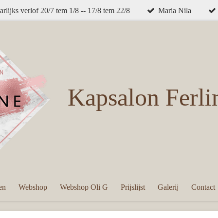
arlijks verlof 20/7 tem 1/8 -- 17/8 tem 22/8
Maria Nila
Kapsalon
Ferli
en
Webshop
Webshop Oli G
Prijslijst
Galerij
Contact