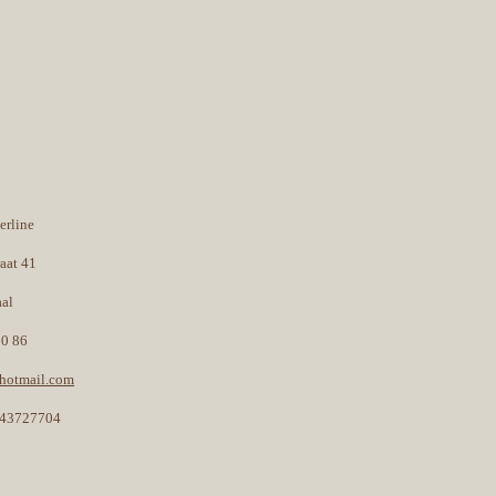
erline
raat 41
aal
30 86
@hotmail.com
43727704