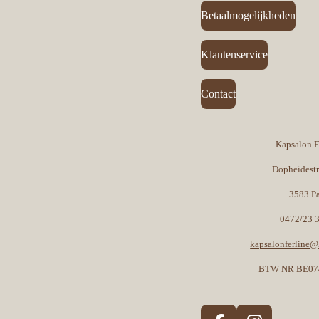
Betaalmogelijkheden
Klantenservice
Contact
Kapsalon F
Dopheidest
3583 P
0472/23 
kapsalonferline
BTW NR BE07