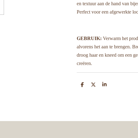
en textuur aan de hand van bije
Perfect voor een afgewerkte look
GEBRUIK:
Verwarm het produ
alvorens het aan te brengen. Br
droog haar en kneed om een ged
creëren.
D
D
S
e
e
h
l
e
a
e
l
r
n
e