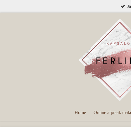
Ja
Ga
direct
naar
de
hoofdinhoud
Home
Online afpraak mak