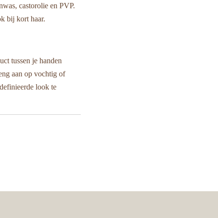
nwas, castorolie en PVP.
 bij kort haar.
ct tussen je handen
eng aan op vochtig of
efinieerde look te