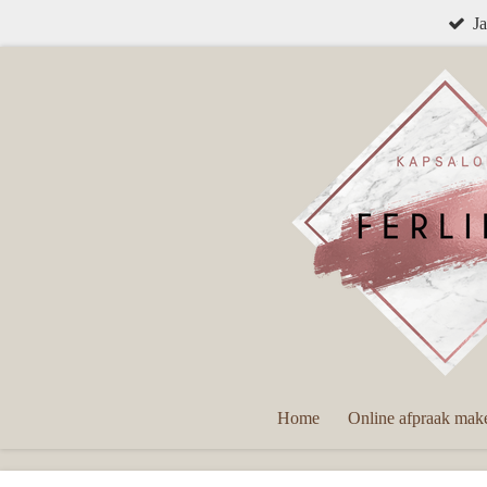
Ja
Ga
direct
naar
de
hoofdinhoud
Home
Online afpraak mak