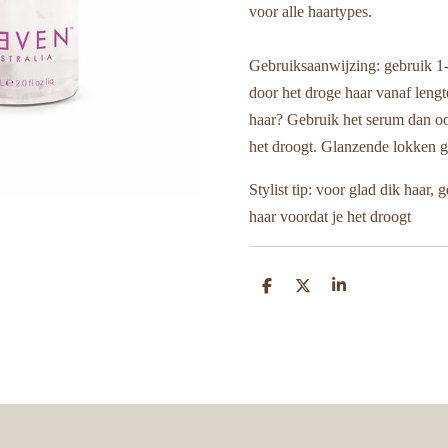
voor alle haartypes.
Gebruiksaanwijzing: gebruik 1-
door het droge haar vanaf lengt
haar? Gebruik het serum dan oo
het droogt. Glanzende lokken 
Stylist tip: voor glad dik haar,
haar voordat je het droogt
D
D
S
e
e
h
l
e
a
e
l
r
n
e