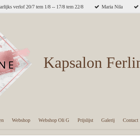
arlijks verlof 20/7 tem 1/8 -- 17/8 tem 22/8
Maria Nila
Kapsalon
Ferli
en
Webshop
Webshop Oli G
Prijslijst
Galerij
Contact