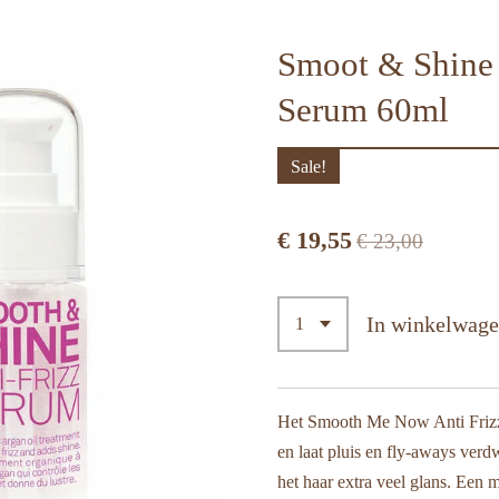
Smoot & Shine 
Serum 60ml
Sale!
€ 19,55
€ 23,00
In winkelwag
Het Smooth Me Now Anti Frizz
en laat pluis en fly-aways verd
het haar extra veel glans. Een 