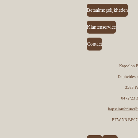
Betaalmogelijkheden
Klantenservice
Contact
Kapsalon F
Dopheidest
3583 P
0472/23 
kapsalonferline
BTW NR BE07