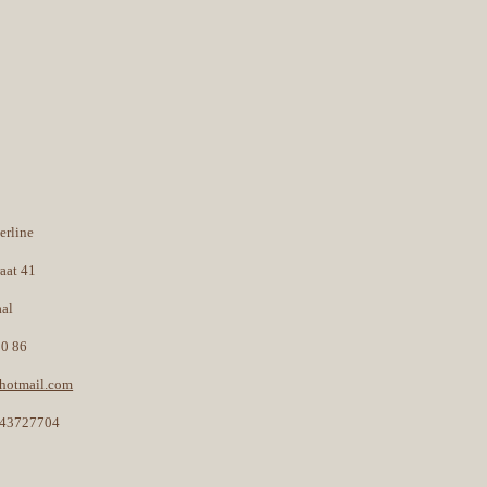
erline
raat 41
aal
30 86
@hotmail.com
43727704