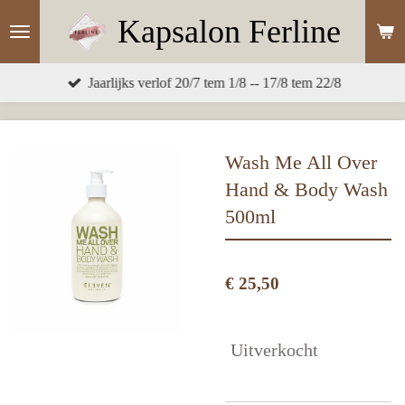
Ga
Kapsalon
Ferline
direct
naar
Jaarlijks verlof 20/7 tem 1/8 -- 17/8 tem 22/8
de
hoofdinhoud
Wash Me All Over
Hand & Body Wash
500ml
€ 25,50
Uitverkocht