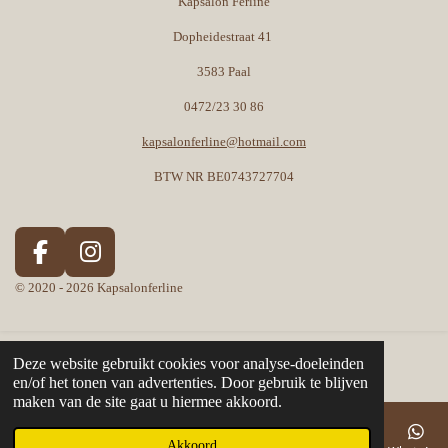
Kapsalon Ferline
Dopheidestraat 41
3583 Paal
0472/23 30 86
kapsalonferline@hotmail.com
BTW NR BE0743727704
F
I
a
n
© 2020 - 2026 Kapsalonferline
c
s
e
t
b
a
Deze website gebruikt cookies voor analyse-doeleinden
o
g
en/of het tonen van advertenties. Door gebruik te blijven
maken van de site gaat u hiermee akkoord.
o
r
k
a
Akkoord