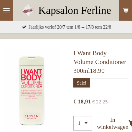
Ga
Kapsalon
Ferline
direct
naar
Jaarlijks verlof 20/7 tem 1/8 -- 17/8 tem 22/8
de
hoofdinhoud
I Want Body
Volume Conditioner
300ml18.90
Sale!
€ 18,91
€ 22,25
In
winkelwagen