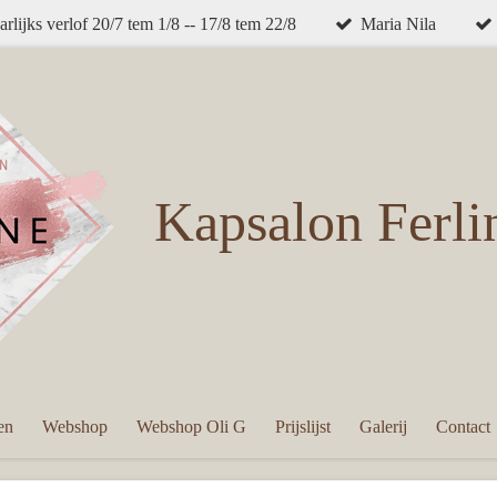
arlijks verlof 20/7 tem 1/8 -- 17/8 tem 22/8
Maria Nila
Kapsalon
Ferli
en
Webshop
Webshop Oli G
Prijslijst
Galerij
Contact