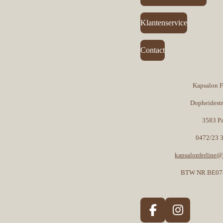
Klantenservice
Contact
Kapsalon F
Dopheidest
3583 P
0472/23 
kapsalonferline
BTW NR BE07
F
I