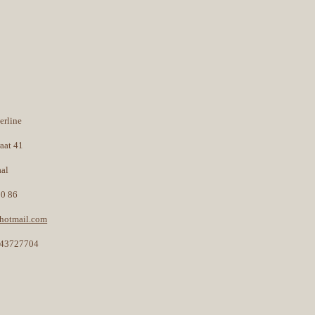
erline
raat 41
aal
30 86
@hotmail.com
43727704