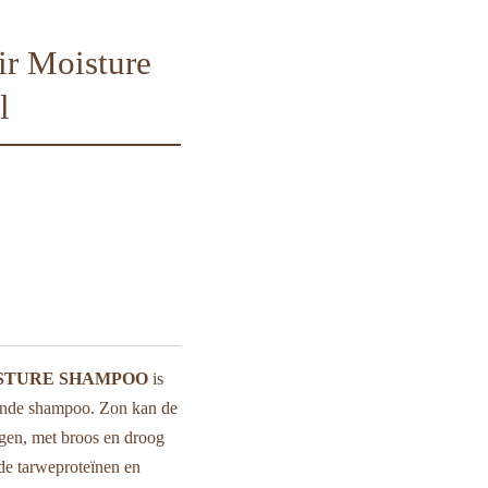
r Moisture
l
STURE SHAMPOO
is
gende shampoo. Zon kan de
gen, met broos en droog
de tarweproteïnen en