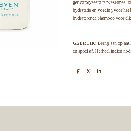
gehydrolyseerd tarwezetmeel b
hydratatie en voeding voor het 
hydraterende shampoo voor elk
GEBRUIK:
Breng aan op nat 
en spoel af. Herhaal indien nod
D
D
S
e
e
h
l
e
a
e
l
r
n
e