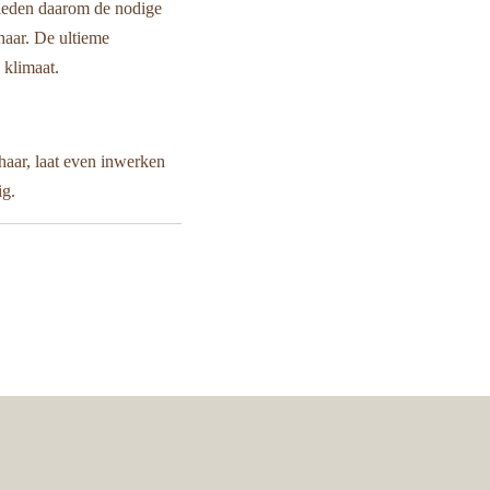
ieden daarom de nodige
haar. De ultieme
 klimaat.
haar, laat even inwerken
ig.