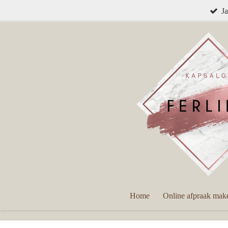
Ja
Ga
direct
naar
de
hoofdinhoud
Home
Online afpraak mak