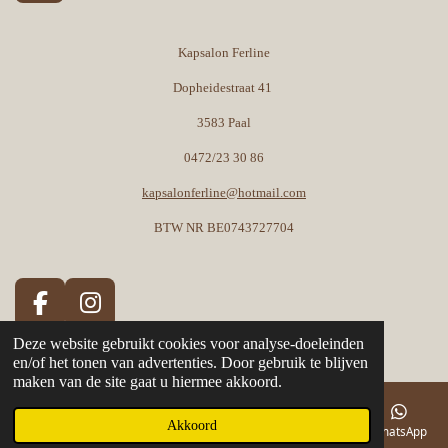
Kapsalon Ferline
Dopheidestraat 41
3583 Paal
0472/23 30 86
kapsalonferline@hotmail.com
BTW NR BE0743727704
F
I
a
n
© 2020 - 2026 Kapsalonferline
Deze website gebruikt cookies voor analyse-doeleinden
c
s
en/of het tonen van advertenties. Door gebruik te blijven
maken van de site gaat u hiermee akkoord.
e
t
b
a
Akkoord
o
g
E-mailadres
Telefoonnummer
Kaart
Facebook
WhatsApp