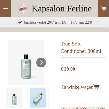
Ga
Kapsalon
Ferline
direct
naar
Jaarlijks verlof 20/7 tem 1/8 -- 17/8 tem 22/8
de
hoofdinhoud
True Soft
Conditioner 300ml
€ 29,00
In winkelwagen
Een ontwarrende conditioner