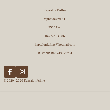
Kapsalon Ferline
Dopheidestraat 41
3583 Paal
0472/23 30 86
kapsalonferline@hotmail.com
BTW NR BE0743727704
F
I
a
n
© 2020 - 2026 Kapsalonferline
c
s
e
t
b
a
o
g
o
r