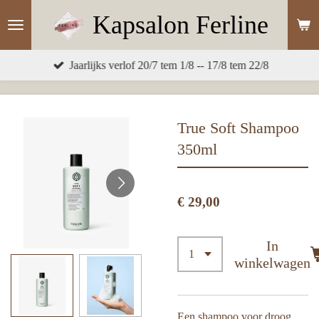
Ga
Kapsalon
Ferline
direct
naar
Jaarlijks verlof 20/7 tem 1/8 -- 17/8 tem 22/8
de
hoofdinhoud
True Soft Shampoo
350ml
€ 29,00
In
winkelwagen
E
en shampoo voor droog