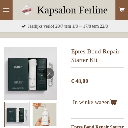
Ga
Kapsalon
Ferline
direct
naar
Jaarlijks verlof 20/7 tem 1/8 -- 17/8 tem 22/8
de
hoofdinhoud
Epres Bond Repair
Starter Kit
€ 48,00
In winkelwagen
Epres Bond Repair Starter